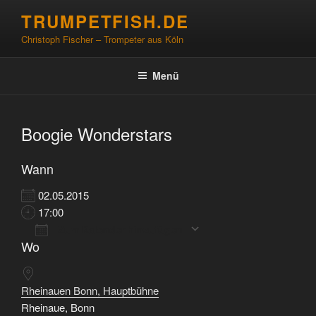
Zum
TRUMPETFISH.DE
Inhalt
Christoph Fischer – Trompeter aus Köln
springen
Menü
Boogie Wonderstars
Wann
02.05.2015
17:00
Zum Kalender hinzufügen
Wo
ICS herunterladen
Google Kalender
iCalendar
Office 365
Outlook Live
Rheinauen Bonn, Hauptbühne
Rheinaue, Bonn