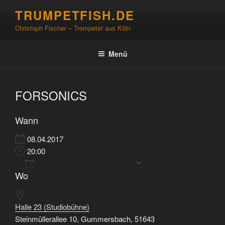
Zum
TRUMPETFISH.DE
Inhalt
Christoph Fischer – Trompeter aus Köln
springen
Menü
FORSONICS
Wann
08.04.2017
20:00
Zum Kalender hinzufügen
Wo
ICS herunterladen
Google Kalender
Halle 23 (Studiobühne)
Steinmüllerallee 10, Gummersbach, 51643