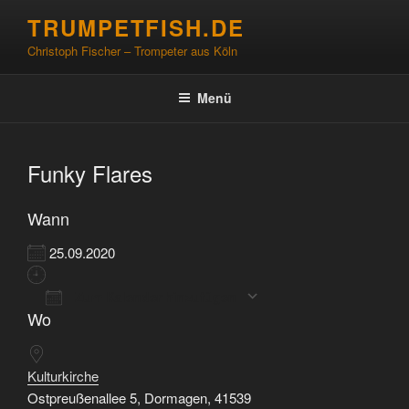
Zum
TRUMPETFISH.DE
Inhalt
Christoph Fischer – Trompeter aus Köln
springen
Menü
Funky Flares
Wann
25.09.2020
Zum Kalender hinzufügen
Wo
ICS herunterladen
Google Kalender
Kulturkirche
Ostpreußenallee 5, Dormagen, 41539