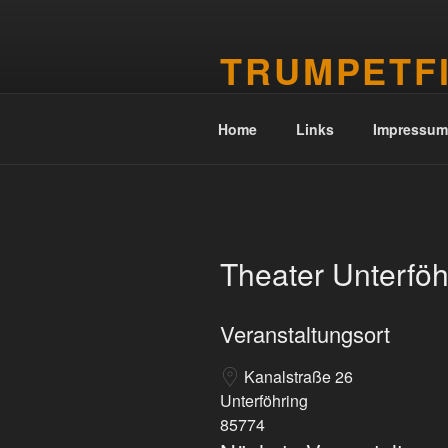
Zum
Inhalt
TRUMPETF
springen
Christoph Fischer – Trompeter 
Home
Links
Impressum
Theater Unterföh
Veranstaltungsort
Kanalstraße 26
Unterföhring
85774