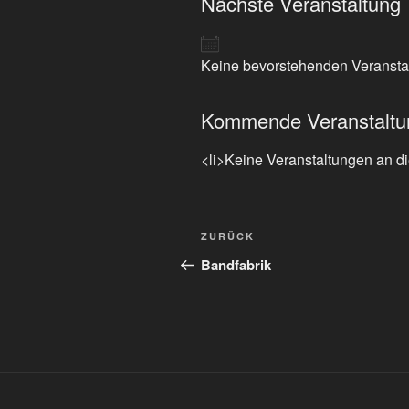
Nächste Veranstaltung
Keine bevorstehenden Veransta
Kommende Veranstaltu
<li>Keine Veranstaltungen an di
Beitragsnavigation
Vorheriger
ZURÜCK
Beitrag
Bandfabrik