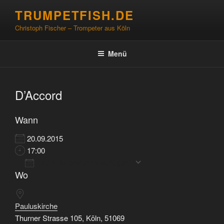
Zum
TRUMPETFISH.DE
Inhalt
Christoph Fischer – Trompeter aus Köln
springen
Menü
D’Accord
Wann
20.09.2015
17:00
Zum Kalender hinzufügen
Wo
ICS herunterladen
Google Kalender
iCalendar
Office 365
Outlook Live
Pauluskirche
Thurner Strasse 105, Köln, 51069